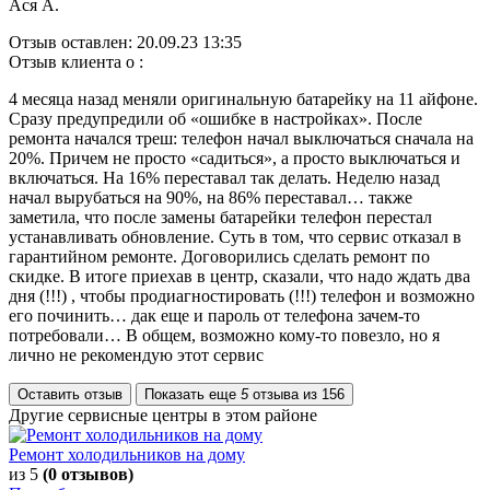
Ася А.
Отзыв оставлен:
20.09.23 13:35
Отзыв клиента о :
4 месяца назад меняли оригинальную батарейку на 11 айфоне.
Сразу предупредили об «ошибке в настройках». После
ремонта начался треш: телефон начал выключаться сначала на
20%. Причем не просто «садиться», а просто выключаться и
включаться. На 16% переставал так делать. Неделю назад
начал вырубаться на 90%, на 86% переставал… также
заметила, что после замены батарейки телефон перестал
устанавливать обновление. Суть в том, что сервис отказал в
гарантийном ремонте. Договорились сделать ремонт по
скидке. В итоге приехав в центр, сказали, что надо ждать два
дня (!!!) , чтобы продиагностировать (!!!) телефон и возможно
его починить… дак еще и пароль от телефона зачем-то
потребовали… В общем, возможно кому-то повезло, но я
лично не рекомендую этот сервис
Оставить отзыв
Показать еще
5
отзыва из
156
Другие сервисные центры в этом районе
Ремонт холодильников на дому
из 5
(0 отзывов)