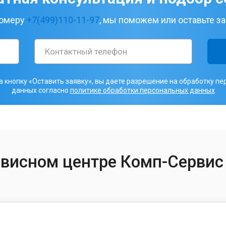
номеру
+7(499)110-11-97
, мы поможем или оставьте за
 кнопку «Оставить заявку», вы даете разрешение на обработку п
данных согласно
политике обработки персональных данных
рвисном центре Комп-Сервис