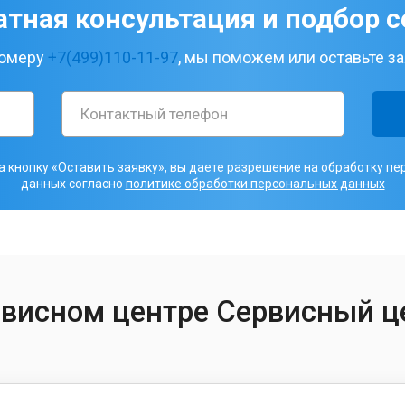
атная консультация и подбор с
номеру
+7(499)110-11-97
, мы поможем или оставьте за
 кнопку «Оставить заявку», вы даете разрешение на обработку п
данных согласно
политике обработки персональных данных
рвисном центре Сервисный ц