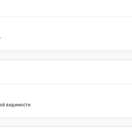
о
сей видимости.