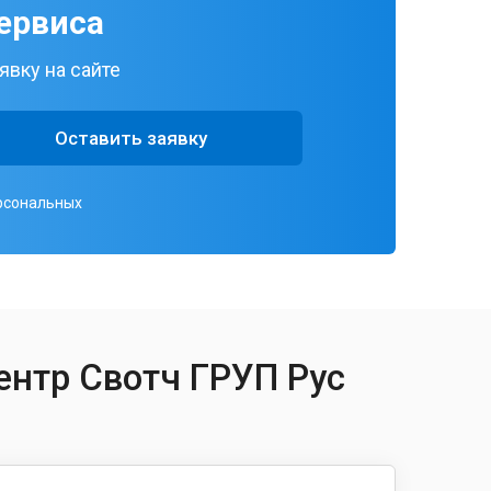
ервиса
явку на сайте
Оставить заявку
ерсональных
ентр Свотч ГРУП Рус