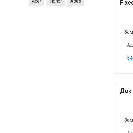
Acer
Honor
Asus
Fixe
Зам
Ад
54
Док
Зам