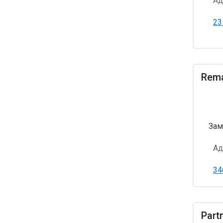
Ад
23
Rema
Зам
Ад
34
Part