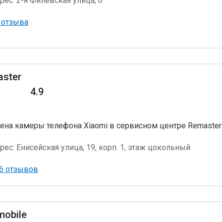
рес:
2-я Филёвская улица, 6
 отзыва
ster
4.9
ена камеры телефона Xiaomi в сервисном центре Remaster
рес:
Енисейская улица, 19, корп. 1, этаж цокольный
6 отзывов
mobile