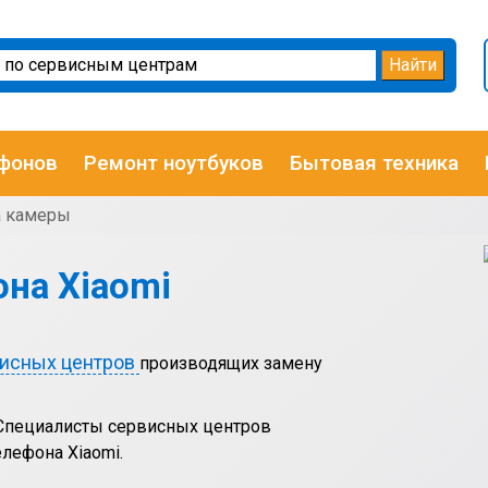
фонов
Ремонт ноутбуков
Бытовая техника
а камеры
на Xiaomi
висных центров
производящих замену
 Специалисты сервисных центров
лефона Xiaomi.